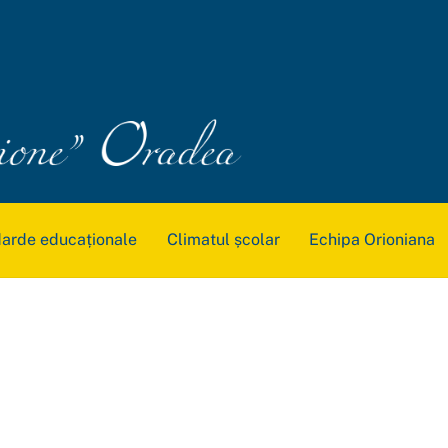
arde educaționale
Climatul școlar
Echipa Orioniana