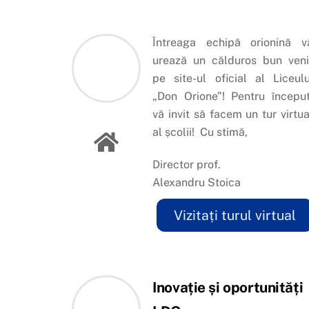
Întreaga echipă orionină v
urează un călduros bun veni
pe site-ul oficial al Liceulu
„Don Orione”! Pentru început
vă invit să facem un tur virtua
al școlii! Cu stimă,
Director prof.
Alexandru Stoica
Vizitați turul virtual
Inovație și oportunități