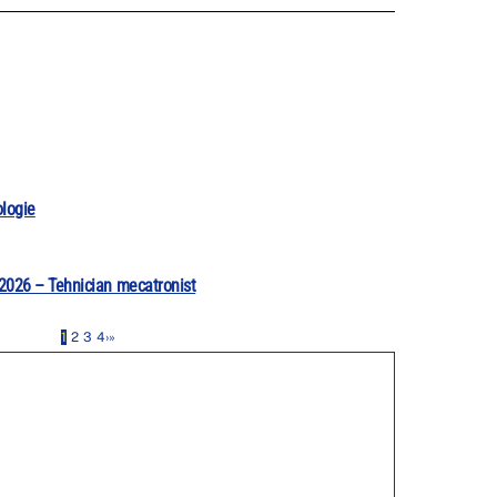
ologie
 2026 – Tehnician mecatronist
1
2
3
4
›
»