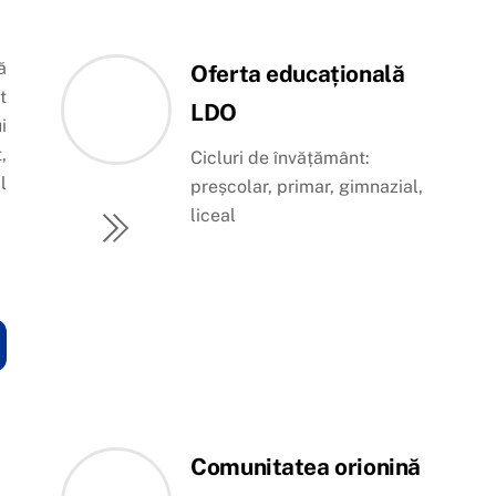
ă
Oferta educațională
t
LDO
i
,
Cicluri de învățământ:
l
preșcolar, primar, gimnazial,
liceal
Comunitatea orionină