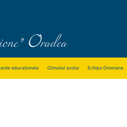
arde educaționale
Climatul școlar
Echipa Orioniana