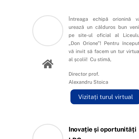
Întreaga echipă orionină v
urează un călduros bun veni
pe site-ul oficial al Liceulu
„Don Orione”! Pentru început
vă invit să facem un tur virtua
al școlii! Cu stimă,
Director prof.
Alexandru Stoica
Vizitați turul virtual
Inovație și oportunități