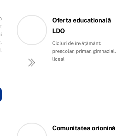
ă
Oferta educațională
t
LDO
i
,
Cicluri de învățământ:
l
preșcolar, primar, gimnazial,
liceal
Comunitatea orionină