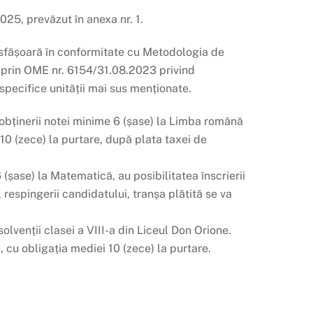
025, prevăzut în anexa nr. 1.
desfășoară în conformitate cu Metodologia de
ă prin OME nr. 6154/31.08.2023 privind
specifice unității mai sus menționate.
a obținerii notei minime 6 (șase) la Limba română
0 (zece) la purtare, după plata taxei de
 (șase) la Matematică, au posibilitatea înscrierii
respingerii candidatului, tranșa plătită se va
solvenții clasei a VIII-a din Liceul Don Orione.
cu obligația mediei 10 (zece) la purtare.