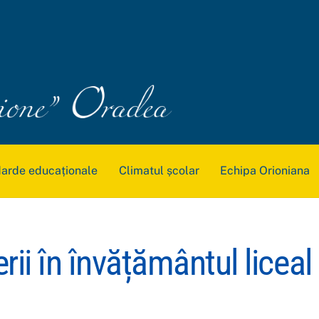
arde educaționale
Climatul școlar
Echipa Orioniana
ii în învățământul liceal