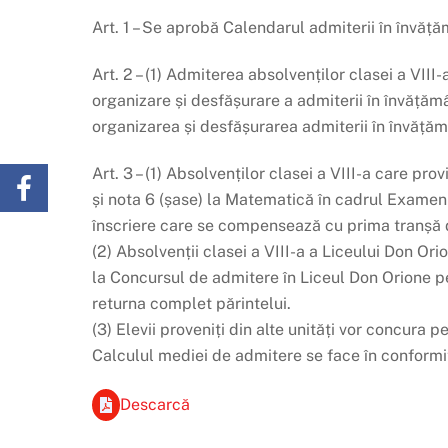
Art. 1 – Se aprobă Calendarul admiterii în învăță
Art. 2 – (1) Admiterea absolvenților clasei a VI
organizare și desfășurare a admiterii în învăță
organizarea și desfășurarea admiterii în învățăm
Art. 3 – (1) Absolvenților clasei a VIII-a care pr
și nota 6 (șase) la Matematică în cadrul Examen
înscriere care se compensează cu prima tranșă d
(2) Absolvenții clasei a VIII-a a Liceului Don Or
la Concursul de admitere în Liceul Don Orione pe
returna complet părintelui.
(3) Elevii proveniți din alte unități vor concura 
Calculul mediei de admitere se face în conformit
Descarcă