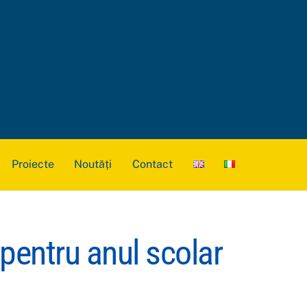
Proiecte
Noutăți
Contact
 pentru anul scolar