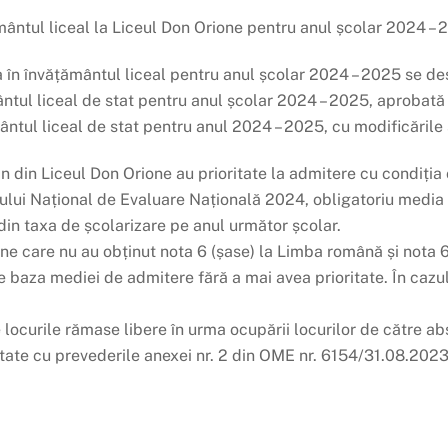
mântul liceal la Liceul Don Orione pentru anul școlar 2024 – 2
II-a în învățământul liceal pentru anul școlar 2024 – 2025 se 
mântul liceal de stat pentru anul școlar 2024 – 2025, aprobat
ântul liceal de stat pentru anul 2024 – 2025, cu modificările 
ovin din Liceul Don Orione au prioritate la admitere cu condiți
ului Național de Evaluare Națională 2024, obligatoriu media 1
in taxa de școlarizare pe anul următor școlar.
ione care nu au obținut nota 6 (șase) la Limba română și nota 6
 baza mediei de admitere fără a mai avea prioritate. În cazul 
pe locurile rămase libere în urma ocupării locurilor de către ab
ate cu prevederile anexei nr. 2 din OME nr. 6154/31.08.2023, 